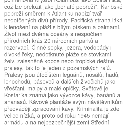
což lze přeložit jako „bohaté pobřeží“. Karibské
pobřeží směrem k Atlantiku nabízí tvář
nedotčených divů přírody. Pacifická strana láká
k lenošení na pláži s bílým pískem a palmami.
Život mezi dvěma oceány s nespočtem
přírodních krás 20 národních parků a
rezervací. Činné sopky, jezera, vodopády i
divoké řeky, nedotknuté pláže se stovkami
želv, zalesněné kopce nebo tropické deštné
pralesy, tak to je jeden z pozemských rájů.
Pralesy jsou útočištěm leguánů, nosálů, hadů,
lenochodů, pásovců a dalších živočichů jako
vřešťani, malpy a malé opičky. Světově je
Kostarika známá jako vývozce kávy, banánů a
ananasů. Kávové plantáže svým návštěvníkům
předvádějí zpracování kávy. Kriminalita je zde
velice nízká, a proto od roku 1945 nemají
armádu a na nejbezpečnější zemi Střední