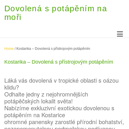
Dovolená s potápěním na
moři
Home
/
Kostarika – Dovolená s přístrojovým potápěním
Kostarika – Dovolená s přístrojovým potápěním
Láká vás dovolená v tropické oblasti s oázou
klidu?
Odhalte jedny z nejohromnějších
potápěčských lokalit světa!
Nabízíme exkluzivní exotickou dovolenou s
potápěním na Kostarice
ohromné panensky zarostlé přírodní bohatství,
nezapomenutelnou podmořskou podívanou,