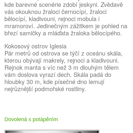
kde barevné scenérie zdobí jeskyni. Zvědavě
vás okouknou žraloci černocípí, žraloci
bělocípí, kladivouni, rejnoci mobula i
mramoroví. Jedinečným zážitkem je pohled na
březí samičky a mláďata žraloka bělocípého.
Kokosový ostrov Iglesia
Pár metrů od ostrova se týčí z oceánu skála,
kterou obývají makrely, rejnoci a kladivouni.
Rejnok manta s víc než 3 m dlouhým tělem
vám doslova vyrazí dech. Skála padá do
hloubky 30 m, kde písečné dno lemují
nejrůznější podmořské rostliny.
Dovolená s potápěním