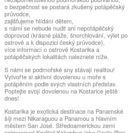
o bezpečnost se postará zkušený potápěčský
průvodce,
zajišťujeme hlídání dětem,
s námi se nebude nudit ani nepotápěčský
doprovod (krásné pláže, šnorchlování, výlet po
ostrově a k dispozici český průvodce),
více informací o ostrově Kostarika a
potápěčských lokalitách naleznete níže.
S námi se podmořské sny stávají realitou!
Vytvořte si aktivní dovolenou u moře s
potápěním podle svých vlastních představ.
Poptejte svojí dovolenou na Kostarice ještě
dnes!
Kostarika je exotická destinace na Panamské
šíji mezi Nikaraguou a Panamou s hlavním
městem San José. Středoamerickou zemi
pojmenoval Kryštof Kolumbus jako Costa Rica,