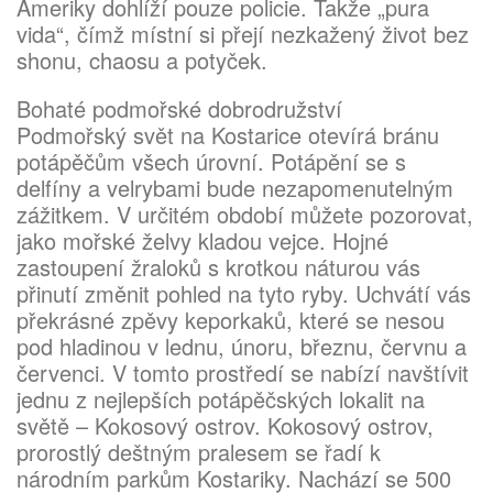
Ameriky dohlíží pouze policie. Takže „pura
vida“, čímž místní si přejí nezkažený život bez
shonu, chaosu a potyček.
Bohaté podmořské dobrodružství
Podmořský svět na Kostarice otevírá bránu
potápěčům všech úrovní. Potápění se s
delfíny a velrybami bude nezapomenutelným
zážitkem. V určitém období můžete pozorovat,
jako mořské želvy kladou vejce. Hojné
zastoupení žraloků s krotkou náturou vás
přinutí změnit pohled na tyto ryby. Uchvátí vás
překrásné zpěvy keporkaků, které se nesou
pod hladinou v lednu, únoru, březnu, červnu a
červenci. V tomto prostředí se nabízí navštívit
jednu z nejlepších potápěčských lokalit na
světě – Kokosový ostrov. Kokosový ostrov,
prorostlý deštným pralesem se řadí k
národním parkům Kostariky. Nachází se 500