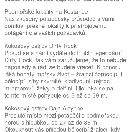
Podmořské lokality na Kostarice
Náš zkušený potápěčský průvodce s vámi
domluví přesné lokality k přístrojovému
potápění dle vašich požadavků.
Kokosový ostrov Dirty Rock
Pokud se s námi vydáte do hlubin legendární
Dirty Rock, tak vám zaručujeme, že to nebude
naposledy a rádi se budete vracet. K ponoru
láká bohatý mořský život – žraloci černocípí i
bělocípí, siby skvrnité, kladivouni, rejnoci
mramoroví, želvy a delfíni. Hloubka se na
tomto místě pohybuje od 6 až do 39 m.
Kokosový ostrov Bajo Alcyone
Proslulé místo mezi potápěči s podmořskou
horou s hloubkou od 27 až do 36 m.
Okouknout vás přijedou bělocípí žraloci, kdy