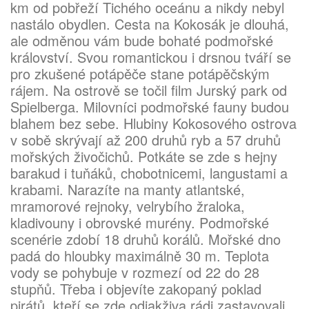
km od pobřeží Tichého oceánu a nikdy nebyl
nastálo obydlen. Cesta na Kokosák je dlouhá,
ale odměnou vám bude bohaté podmořské
království. Svou romantickou i drsnou tváří se
pro zkušené potápěče stane potápěčským
rájem. Na ostrově se točil film Jurský park od
Spielberga. Milovníci podmořské fauny budou
blahem bez sebe. Hlubiny Kokosového ostrova
v sobě skrývají až 200 druhů ryb a 57 druhů
mořských živočichů. Potkáte se zde s hejny
barakud i tuňáků, chobotnicemi, langustami a
krabami. Narazíte na manty atlantské,
mramorové rejnoky, velrybího žraloka,
kladivouny i obrovské murény. Podmořské
scenérie zdobí 18 druhů korálů. Mořské dno
padá do hloubky maximálně 30 m. Teplota
vody se pohybuje v rozmezí od 22 do 28
stupňů. Třeba i objevíte zakopaný poklad
pirátů, kteří se zde odjakživa rádi zastavovali.